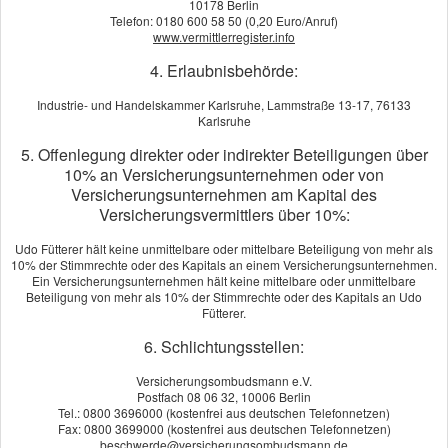
10178 Berlin
Telefon: 0180 600 58 50 (0,20 Euro/Anruf)
www.vermittlerregister.info
4. Erlaubnisbehörde:
Industrie- und Handelskammer Karlsruhe, Lammstraße 13-17, 76133
Karlsruhe
5. Offenlegung direkter oder indirekter Beteiligungen über
10% an Versicherungsunternehmen oder von
Versicherungsunternehmen am Kapital des
Versicherungsvermittlers über 10%:
Udo Fütterer hält keine unmittelbare oder mittelbare Beteiligung von mehr als
Gerade in Zeiten, in denen die gesetzliche Rentenversicherung
10% der Stimmrechte oder des Kapitals an einem Versicherungsunternehmen.
vielen Menschen bei Berufsunfähigkeit keinen Schutz mehr
Ein Versicherungsunternehmen hält keine mittelbare oder unmittelbare
Beteiligung von mehr als 10% der Stimmrechte oder des Kapitals an Udo
bietet, gehört die private Absicherung der eigenen Arbeitskraft
Fütterer.
zu den wichtigsten Vorsorgeaufgaben überhaupt. Besonders,
6. Schlichtungsstellen:
wenn Sie nach 1960 geboren wurden. Die gesetzliche
Rentenversicherung sieht für Sie dann nur noch Leistungen
Versicherungsombudsmann e.V.
vor, wenn aus gesundheitlichen Gründen Ihre Erwerbsfähigkeit
Postfach 08 06 32, 10006 Berlin
Tel.: 0800 3696000 (kostenfrei aus deutschen Telefonnetzen)
– egal in welchem Beruf – gemindert ist. Ihr zuletzt ausgeübter
Fax: 0800 3699000 (kostenfrei aus deutschen Telefonnetzen)
Beruf und das daraus erzielte Einkommen spielen dabei keine
beschwerde@versicherungsombudsmann.de