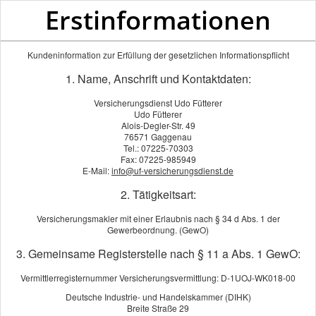
Erstinformationen
Sachverständige Versicherungsberatung durch den Versicherungsmakler
Kundeninformation zur Erfüllung der gesetzlichen Informationspflicht
1. Name, Anschrift und Kontaktdaten:
Versicherungsdienst Udo Fütterer
Udo Fütterer
Alois-Degler-Str. 49
76571 Gaggenau
Tel.: 07225-70303
Fax: 07225-985949
E-Mail:
info@uf-versicherungsdienst.de
2. Tätigkeitsart:
Versicherungsmakler mit einer Erlaubnis nach § 34 d Abs. 1 der
Gewerbeordnung. (GewO)
Berufsunfähigkeit
3. Gemeinsame Registerstelle nach § 11 a Abs. 1 GewO:
Vermittlerregisternummer Versicherungsvermittlung: D-1UOJ-WK018-00
Deutsche Industrie- und Handelskammer (DIHK)
Breite Straße 29