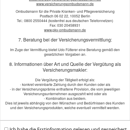
www.versicherungsombudsmann.de
Rolle. Jede Tätigkeit gilt zunächst als zumutbar, bevor Sie
Leistungen erhalten.
Ombudsmann für die Private Kranken- und Pflegeversicherung
Postfach 06 02 22, 10052 Berlin
Tel.: 0800 2550444 (kostenfrei aus deutschen Telefonnetzen)
Mit einer selbstständigen Berufsunfähigkeitsversicherung
Fax: 030 20458931
nehmen Sie Ihre Vorsorge selbst in die Hand. Sie sichern sich
www.pkv-ombudsmann.de
damit auf höchstem Niveau aktiv gegen die wirtschaftlichen
7. Beratung bei der Versicherungsvermittlung:
Folgen einer Berufsunfähigkeit ab. Unser Angebot ist schnell
erklärt: niedrige Beiträge, maximaler Schutz.
Im Zuge der Vermittlung bietet Udo Fütterer eine Beratung gemäß den
gesetzlichen Vorgaben an.
Fordern Sie jetzt unverbindlich ein Angebot an. Oder rufen Sie
8. Informationen über Art und Quelle der Vergütung als
uns an und wir beraten Sie persönlich und individuell. Wir
Versicherungsmakler:
freuen uns auf Sie.
Die Vergütung der Tätigkeit erfolgt als:
- konkret vereinbarte Zahlung durch den Kunden oder als
- in der Versicherungsprämie enthaltene Provision, die vom jeweiligen
Angebot und Vergleich zur
Versicherungsunternehmen ausgezahlt wird oder als
- Kombination aus beidem.
Berufsunfähigkeitsversicherung anfordern!
Dies ist jeweils abhängig von den Wünschen und Bedürfnissen des Kunden
Wir erstellen Ihnen gerne ein Vergleichsangebot.
und den Versicherungsprodukten, welche eventuell vermittelt werden.
Angebot anfordern
Ich habe die Erstinformation gelesen und gespeichert